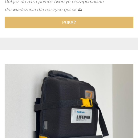
Dołącz do nas i pomóż tworzyć niezapomniane
doświadczenia dla naszych gości!
⛰️
POKAŻ