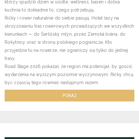
którzy spędzili dzień w siodle, wellness, basen i dobra
kuchnia to dokładnie to, czego potrzebują.
Říčky i rower naturalnie do siebie pasują. Hotel leży na
skrzyżowaniu tras rowerowych prowadzących we wszystkich
kierunkach — do Šerlišský mlýn, przez Zemská brána, do
Rokytnicy oraz w stronę polskiego pogranicza. Kto
przyjedzie tu na rowerze, nie ograniczy się tylko do jednej
trasy.
Road Stage 2026 pokazał, że region ma potencjał, by gościć
wydarzenia na wyższym poziomie wyczynowym. Říčky chcą
być częścią tego również następnym razem.
POKAŻ