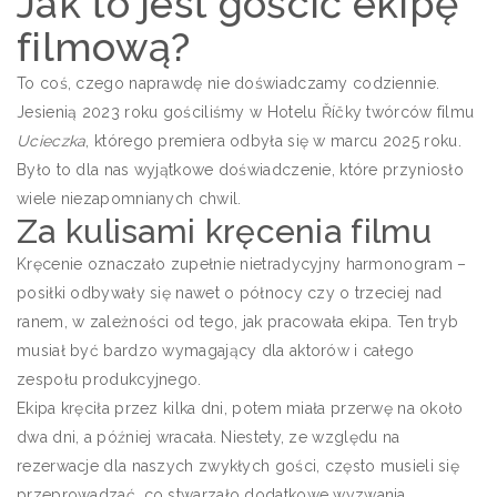
Jak to jest gościć ekipę
filmową?
To coś, czego naprawdę nie doświadczamy codziennie.
Jesienią 2023 roku gościliśmy w Hotelu Říčky twórców filmu
Ucieczka
, którego premiera odbyła się w marcu 2025 roku.
Było to dla nas wyjątkowe doświadczenie, które przyniosło
wiele niezapomnianych chwil.
Za kulisami kręcenia filmu
Kręcenie oznaczało zupełnie nietradycyjny harmonogram –
posiłki odbywały się nawet o północy czy o trzeciej nad
ranem, w zależności od tego, jak pracowała ekipa. Ten tryb
musiał być bardzo wymagający dla aktorów i całego
zespołu produkcyjnego.
Ekipa kręciła przez kilka dni, potem miała przerwę na około
dwa dni, a później wracała. Niestety, ze względu na
rezerwacje dla naszych zwykłych gości, często musieli się
przeprowadzać, co stwarzało dodatkowe wyzwania