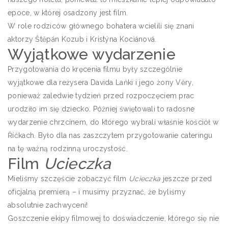
epoce, w której osadzony jest film.
W role rodziców głównego bohatera wcielili się znani
aktorzy Štěpán Kozub i Kristýna Kociánová.
Wyjątkowe wydarzenie
Przygotowania do kręcenia filmu były szczególnie
wyjątkowe dla reżysera Davida Laňki i jego żony Věry,
ponieważ zaledwie tydzień przed rozpoczęciem prac
urodziło im się dziecko. Później świętowali to radosne
wydarzenie chrzcinem, do którego wybrali właśnie kościół w
Říčkach. Było dla nas zaszczytem przygotowanie cateringu
na tę ważną rodzinną uroczystość.
Film
Ucieczka
Mieliśmy szczęście zobaczyć film
Ucieczka
jeszcze przed
oficjalną premierą – i musimy przyznać, że byliśmy
absolutnie zachwyceni!
Goszczenie ekipy filmowej to doświadczenie, którego się nie