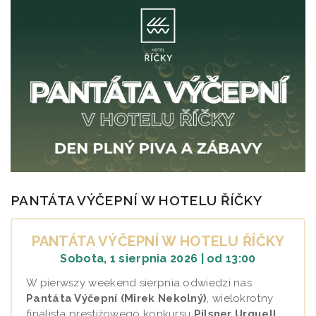
PANTÁTA VÝČEPNÍ W HOTELU ŘÍČKY
PANTÁTA VÝČEPNÍ W HOTELU ŘÍČKY
Sobota, 1 sierpnia 2026 | od 13:00
W pierwszy weekend sierpnia odwiedzi nas
Pantáta Výčepní (Mirek Nekolný)
, wielokrotny
finalista prestiżowego konkursu
Pilsner Urquell