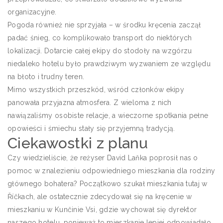
organizacyjne.
Pogoda również nie sprzyjała – w środku kręcenia zaczął
padać śnieg, co komplikowało transport do niektórych
lokalizacji. Dotarcie całej ekipy do stodoły na wzgórzu
niedaleko hotelu było prawdziwym wyzwaniem ze względu
na błoto i trudny teren.
Mimo wszystkich przeszkód, wśród członków ekipy
panowała przyjazna atmosfera. Z wieloma z nich
nawiązaliśmy osobiste relacje, a wieczorne spotkania pełne
opowieści i śmiechu stały się przyjemną tradycją.
Ciekawostki z planu
Czy wiedzieliście, że reżyser David Laňka poprosił nas o
pomoc w znalezieniu odpowiedniego mieszkania dla rodziny
głównego bohatera? Początkowo szukał mieszkania tutaj w
Říčkach, ale ostatecznie zdecydował się na kręcenie w
mieszkaniu w Kunčinie Vsi, gdzie wychował się dyrektor
naszego hotelu, ponieważ to mieszkanie lepiej odpowiadało