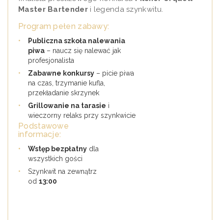
Master Bartender
i legenda szynkwitu.
Program pełen zabawy:
•
Publiczna szkoła nalewania
piwa
– naucz się nalewać jak
profesjonalista
•
Zabawne konkursy
– picie piwa
na czas, trzymanie kufla,
przekładanie skrzynek
•
Grillowanie na tarasie
i
wieczorny relaks przy szynkwicie
Podstawowe
informacje:
•
Wstęp bezpłatny
dla
wszystkich gości
•
Szynkwit na zewnątrz
od
13:00