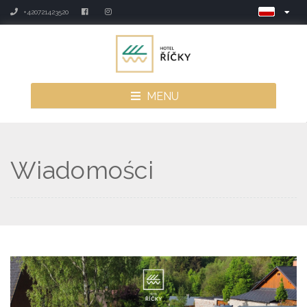
+420721423520
MENU
Wiadomości