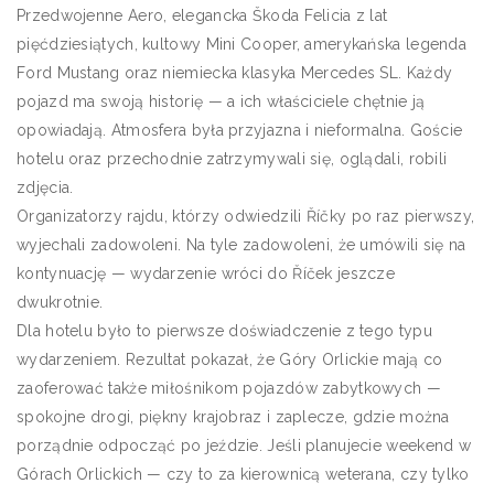
Przedwojenne Aero, elegancka Škoda Felicia z lat
pięćdziesiątych, kultowy Mini Cooper, amerykańska legenda
Ford Mustang oraz niemiecka klasyka Mercedes SL. Każdy
pojazd ma swoją historię — a ich właściciele chętnie ją
opowiadają. Atmosfera była przyjazna i nieformalna. Goście
hotelu oraz przechodnie zatrzymywali się, oglądali, robili
zdjęcia.
Organizatorzy rajdu, którzy odwiedzili Říčky po raz pierwszy,
wyjechali zadowoleni. Na tyle zadowoleni, że umówili się na
kontynuację — wydarzenie wróci do Říček jeszcze
dwukrotnie.
Dla hotelu było to pierwsze doświadczenie z tego typu
wydarzeniem. Rezultat pokazał, że Góry Orlickie mają co
zaoferować także miłośnikom pojazdów zabytkowych —
spokojne drogi, piękny krajobraz i zaplecze, gdzie można
porządnie odpocząć po jeździe. Jeśli planujecie weekend w
Górach Orlickich — czy to za kierownicą weterana, czy tylko