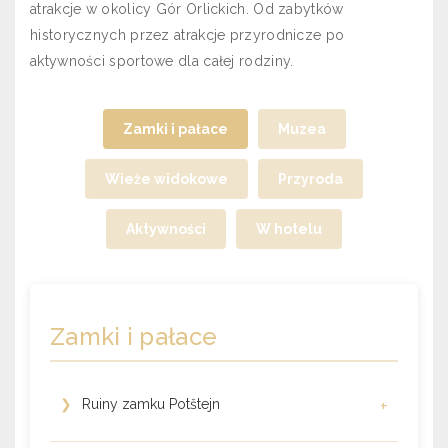
atrakcje w okolicy Gór Orlickich. Od zabytków
historycznych przez atrakcje przyrodnicze po
aktywności sportowe dla całej rodziny.
Zamki i pałace
Muzea
Wieże widokowe
Przyroda
Aktywności
W hotelu
Zamki i pałace
❯
Ruiny zamku Potštejn
+