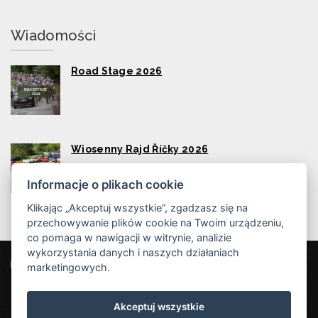
Wiadomości
Road Stage 2026
Wiosenny Rajd Říčky 2026
Informacje o plikach cookie
Klikając „Akceptuj wszystkie”, zgadzasz się na
przechowywanie plików cookie na Twoim urządzeniu,
co pomaga w nawigacji w witrynie, analizie
wykorzystania danych i naszych działaniach
Wellness Hotel Říčky
marketingowych.
Říčky v Orlických horách 254, 517 61 Říčky v Orlických horách
Akceptuj wszystkie
info@hotelricky.cz
+420721423520