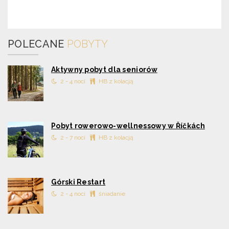
POLECANE
POBYTY
Aktywny pobyt dla seniorów
2 - 4 nocí
HB z kolacją
Pobyt rowerowo-wellnessowy w Říčkách
2 - 7 nocí
HB z kolacją
Górski Restart
2 - 4 nocí
śniadanie