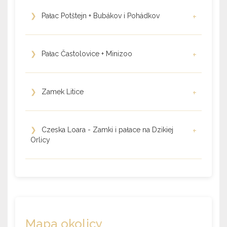
❯
Pałac Potštejn + Bubákov i Pohádkov
+
❯
Pałac Častolovice + Minizoo
+
❯
Zamek Litice
+
❯
Czeska Loara - Zamki i pałace na Dzikiej
+
Orlicy
Mapa okolicy