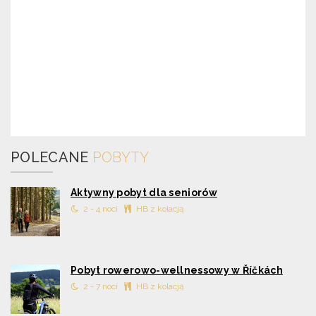
POLECANE
POBYTY
Aktywny pobyt dla seniorów
2 - 4 nocí
HB z kolacją
Pobyt rowerowo-wellnessowy w Říčkách
2 - 7 nocí
HB z kolacją