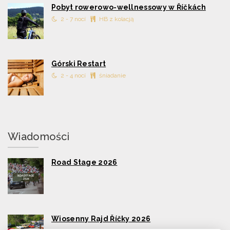
Pobyt rowerowo-wellnessowy w Říčkách
2 - 7 nocí
HB z kolacją
Górski Restart
2 - 4 nocí
śniadanie
Wiadomości
Road Stage 2026
Wiosenny Rajd Říčky 2026