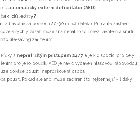
jsme
automatický externí defibrilátor (AED)
.
tak důležitý?
í zdravotnická pomoc i 20-30 minut daleko. Při náhlé zástavě
íčové a rychlý zásah může znamenat rozdíl mezi životem a smrtí.
ímto life-saving zařízením.
u Říčky s
nepřetržitým přístupem 24/7
a je k dispozici pro celý
olením pro jeho použití. AED je navíc vybaven hlasovou nápovědo
ouze dokáže použít i neproškolená osoba.
ba použít. Pokud ale ano, může zachránit to nejcennější – lidský