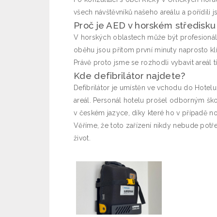
všech návštěvníků našeho areálu a pořídili 
Proč je AED v horském středisku 
V horských oblastech může být profesionáln
oběhu jsou přitom první minuty naprosto kl
Právě proto jsme se rozhodli vybavit areál t
Kde defibrilátor najdete?
Defibrilátor je umístěn ve vchodu do Hotel
areál. Personál hotelu prošel odborným šk
v českém jazyce, díky které ho v případě n
Věříme, že toto zařízení nikdy nebude potře
život.