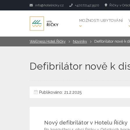
info@hotelricky.cz
+420721423520
Říčky v Orlic
MOŽNOSTI UBYTOVÁNÍ
Wellness Hotel Říčky
Novinky
Defibrilátor nově k d
Defibrilátor nově k d
Publikováno: 21.2.2025
Nový defibrilátor v Hotelu Říčky
Po konzultaci s obcí Říčky v Orlických hor