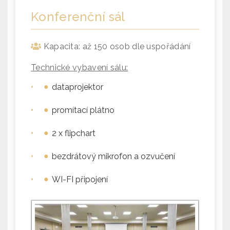
Konferenční sál
Kapacita: až 150 osob dle uspořádání
Technické vybavení sálu:
•
dataprojektor
•
promítací plátno
•
2 x flipchart
•
bezdrátový mikrofon a ozvučení
•
WI-FI připojení