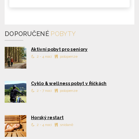
DOPORUČENÉ
POBYTY
Aktivní pobyt pro seniory
2 - 4 nocí
polopenze
Cyklo & wellness pobyt v Říčkách
2 - 7 nocí
polopenze
Horský restart
2 - 4 nocí
snídaně