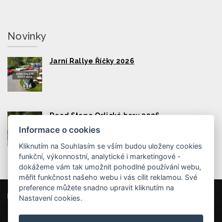
Novinky
Jarní Rallye Říčky 2026
Road Stage Orlické hory 2026
Informace o cookies
Kliknutím na Souhlasím se vším budou uloženy cookies
funkční, výkonnostní, analytické i marketingové -
dokážeme vám tak umožnit pohodlné používání webu,
měřit funkčnost našeho webu i vás cílit reklamou. Své
preference můžete snadno upravit kliknutím na
Wellness Hotel Říčky
Nastavení cookies.
Říčky v Orlických horách 254, 517 61 Říčky v Orlických horách