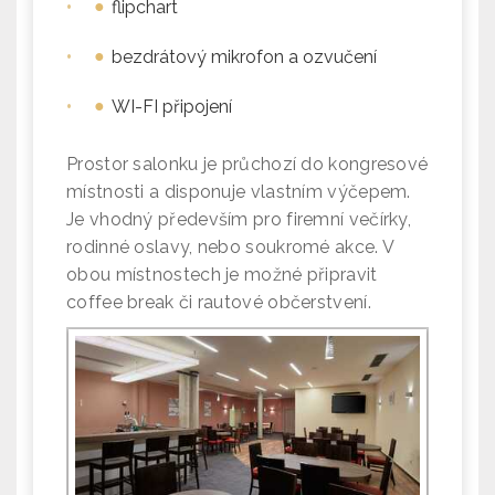
•
flipchart
•
bezdrátový mikrofon a ozvučení
•
WI-FI připojení
Prostor salonku je průchozí do kongresové
místnosti a disponuje vlastním výčepem.
Je vhodný především pro firemní večírky,
rodinné oslavy, nebo soukromé akce. V
obou místnostech je možné připravit
coffee break či rautové občerstvení.