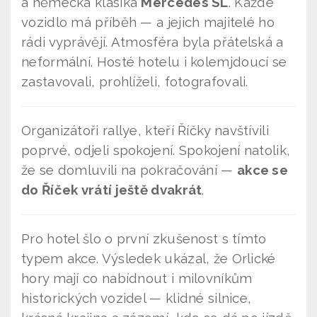
a německá klasika
Mercedes SL
. Každé
vozidlo má příběh — a jejich majitelé ho
rádi vyprávějí. Atmosféra byla přátelská a
neformální. Hosté hotelu i kolemjdoucí se
zastavovali, prohlíželi, fotografovali.
Organizátoři rallye, kteří Říčky navštívili
poprvé, odjeli spokojení. Spokojení natolik,
že se domluvili na pokračování —
akce se
do Říček vrátí ještě dvakrát
.
Pro hotel šlo o první zkušenost s tímto
typem akce. Výsledek ukázal, že Orlické
hory mají co nabídnout i milovníkům
historických vozidel — klidné silnice,