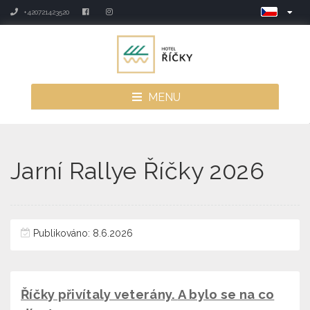
+420721423520
MENU
Jarní Rallye Říčky 2026
Publikováno: 8.6.2026
Říčky přivítaly veterány.
A bylo se na co