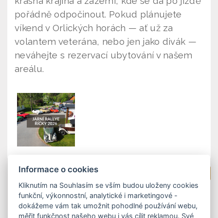
krásná krajina a zázemí, kde se dá po jízdě
pořádně odpočinout. Pokud plánujete
víkend v Orlických horách — ať už za
volantem veterána, nebo jen jako divák —
neváhejte s rezervací ubytování v našem
areálu.
Informace o cookies
Zpět na výpis novinek
Kliknutím na Souhlasím se vším budou uloženy cookies
funkční, výkonnostní, analytické i marketingové -
dokážeme vám tak umožnit pohodlné používání webu,
měřit funkčnost našeho webu i vás cílit reklamou. Své