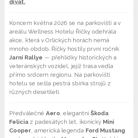
dívat.
Koncem května 2026 se na parkovišti a v
areálu Wellness Hotelu Říčky odehrála
akce, která v Orlických horách nemá
mnoho obdob. Říčky hostily první ročník
Jarní Rallye
— přehlídky historických a
veteránských vozidel, jejíž trasa vedla
přímo srdcem regionu. Na parkovišti
hotelu se sešla pestrá sbírka strojů z
různých desetiletí.
Předválečné
Aero
, elegantní
Škoda
Felicia
z padesátých let, ikonický
Mini
Cooper
, americká legenda
Ford Mustang