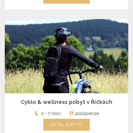
Cyklo & wellness pobyt v Říčkách
2 - 7 nocí
polopenze
DETAIL POBYTU