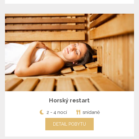
Horský restart
2 - 4 nocí
snídaně
DETAIL POBYTU