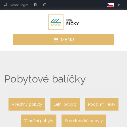
+420721423520
MENU
Pobytové balíčky
Všechny pobyty
Letní pobyty
Podzimní relax
Vánoční pobyty
Silvestrovské pobyty