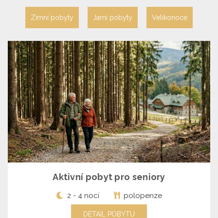
Zimní pobyty
Jarní pobyty
Velikonoce
Aktivní pobyt pro seniory
2 - 4 nocí
polopenze
DETAIL POBYTU