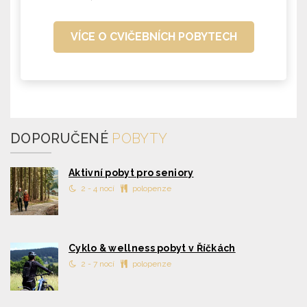
VÍCE O CVIČEBNÍCH POBYTECH
DOPORUČENÉ
POBYTY
Aktivní pobyt pro seniory
2 - 4 nocí
polopenze
Cyklo & wellness pobyt v Říčkách
2 - 7 nocí
polopenze