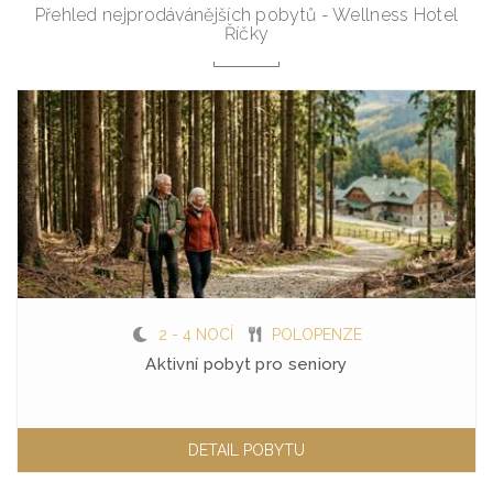
Přehled nejprodávánějších pobytů - Wellness Hotel
Říčky
2 - 4 NOCÍ
POLOPENZE
Aktivní pobyt pro seniory
DETAIL POBYTU