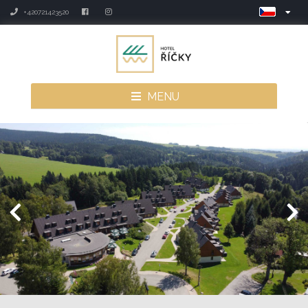
+420721423520
MENU