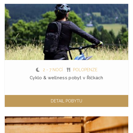
2 - 7 NOCÍ
POLOPENZE
Cyklo & wellness pobyt v Říčkách
DETAIL POBYTU