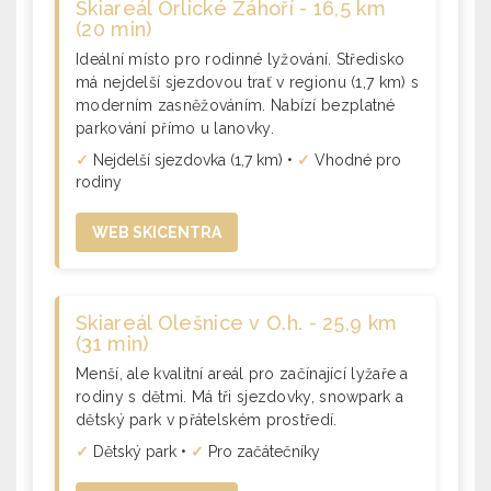
Skiareál Orlické Záhoří - 16,5 km
(20 min)
Ideální místo pro rodinné lyžování. Středisko
má nejdelší sjezdovou trať v regionu (1,7 km) s
moderním zasněžováním. Nabízí bezplatné
parkování přímo u lanovky.
✓
Nejdelší sjezdovka (1,7 km) •
✓
Vhodné pro
rodiny
WEB SKICENTRA
Skiareál Olešnice v O.h. - 25,9 km
(31 min)
Menší, ale kvalitní areál pro začínající lyžaře a
rodiny s dětmi. Má tři sjezdovky, snowpark a
dětský park v přátelském prostředí.
✓
Dětský park •
✓
Pro začátečníky