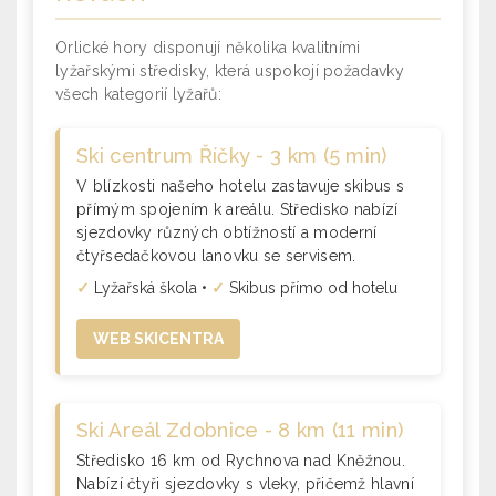
Orlické hory disponují několika kvalitními
lyžařskými středisky, která uspokojí požadavky
všech kategorií lyžařů:
Ski centrum Říčky - 3 km (5 min)
V blízkosti našeho hotelu zastavuje skibus s
přímým spojením k areálu. Středisko nabízí
sjezdovky různých obtížností a moderní
čtyřsedačkovou lanovku se servisem.
✓
Lyžařská škola •
✓
Skibus přímo od hotelu
WEB SKICENTRA
Ski Areál Zdobnice - 8 km (11 min)
Středisko 16 km od Rychnova nad Kněžnou.
Nabízí čtyři sjezdovky s vleky, přičemž hlavní