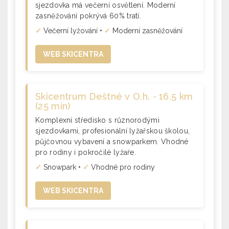
sjezdovka má večerní osvětlení. Moderní
zasněžování pokrývá 60% tratí.
✓
Večerní lyžování •
✓
Moderní zasněžování
WEB SKICENTRA
Skicentrum Deštné v O.h. - 16,5 km
(25 min)
Komplexní středisko s různorodými
sjezdovkami, profesionální lyžařskou školou,
půjčovnou vybavení a snowparkem. Vhodné
pro rodiny i pokročilé lyžaře.
✓
Snowpark •
✓
Vhodné pro rodiny
WEB SKICENTRA