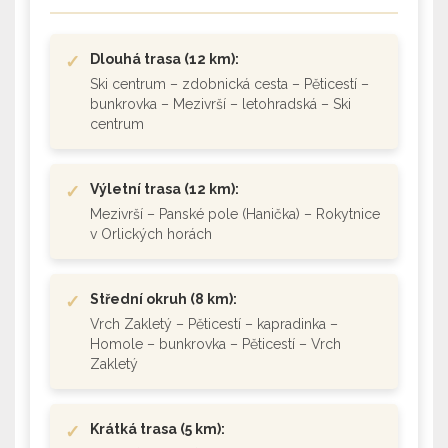
✓
Dlouhá trasa (12 km):
Ski centrum – zdobnická cesta – Pěticestí –
bunkrovka – Mezivrší – letohradská – Ski
centrum
✓
Výletní trasa (12 km):
Mezivrší – Panské pole (Hanička) – Rokytnice
v Orlických horách
✓
Střední okruh (8 km):
Vrch Zakletý – Pěticestí – kapradinka –
Homole – bunkrovka – Pěticestí – Vrch
Zakletý
✓
Krátká trasa (5 km):