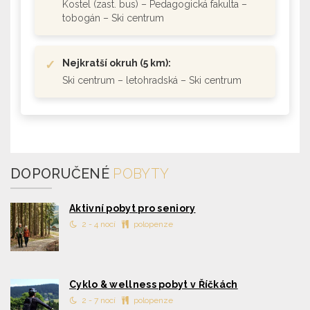
Kostel (zast. bus) – Pedagogická fakulta –
tobogán – Ski centrum
✓
Nejkratší okruh (5 km):
Ski centrum – letohradská – Ski centrum
DOPORUČENÉ
POBYTY
Aktivní pobyt pro seniory
2 - 4 nocí
polopenze
Cyklo & wellness pobyt v Říčkách
2 - 7 nocí
polopenze