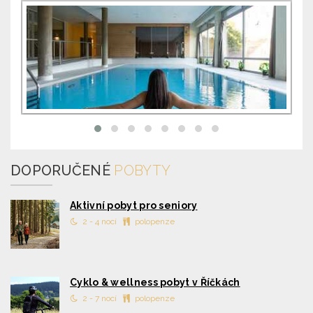
DOPORUČENÉ
POBYTY
Aktivní pobyt pro seniory
2 - 4 nocí
polopenze
Cyklo & wellness pobyt v Říčkách
2 - 7 nocí
polopenze