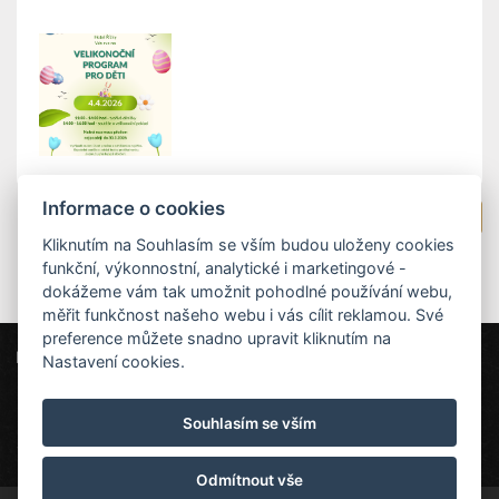
Informace o cookies
Zpět na výpis novinek
Kliknutím na Souhlasím se vším budou uloženy cookies
funkční, výkonnostní, analytické i marketingové -
dokážeme vám tak umožnit pohodlné používání webu,
měřit funkčnost našeho webu i vás cílit reklamou. Své
preference můžete snadno upravit kliknutím na
Wellness Hotel Říčky
Nastavení cookies.
Říčky v Orlických horách 254, 517 61 Říčky v Orlických horách
Souhlasím se vším
info@hotelricky.cz
+420721423520
Wellness hotel Říčky, Orlické hory
Odmítnout vše