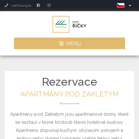
+420721423520
MENU
Rezervace
APARTMÁNY POD ZAKLETÝM
Apartmány pod Zakletým jsou apartmánové domy, které
se nachází v těsné blízkosti hlavní hotelové budovy.
Apartmány disponují kuchyní, obývacím pokojem a
jednou nebo dvěma ložnicemi včetně terasy nebo