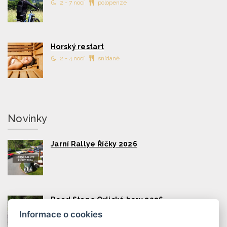
2 - 7 nocí
polopenze
Horský restart
2 - 4 nocí
snídaně
Novinky
Jarní Rallye Říčky 2026
Road Stage Orlické hory 2026
Informace o cookies