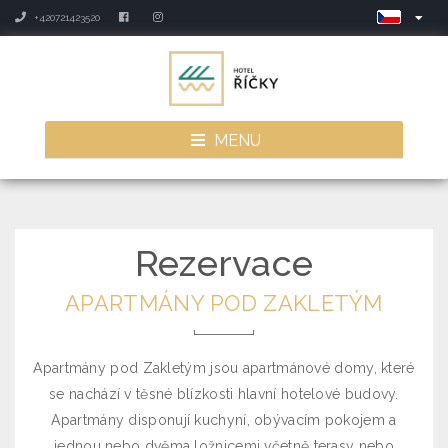
+420721423520
MENU
Rezervace
APARTMÁNY POD ZAKLETÝM
Apartmány pod Zakletým jsou apartmánové domy, které
se nachází v těsné blízkosti hlavní hotelové budovy.
Apartmány disponují kuchyní, obývacím pokojem a
jednou nebo dvěma ložnicemi včetně terasy nebo