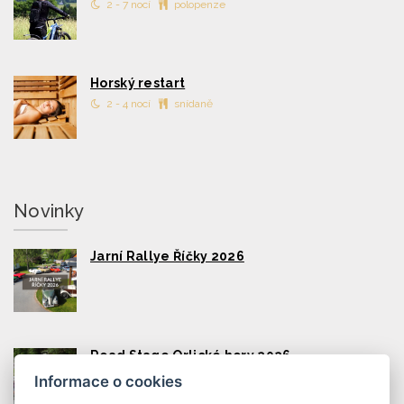
2 - 7 nocí
polopenze
Horský restart
2 - 4 nocí
snídaně
Novinky
Jarní Rallye Říčky 2026
Road Stage Orlické hory 2026
Informace o cookies